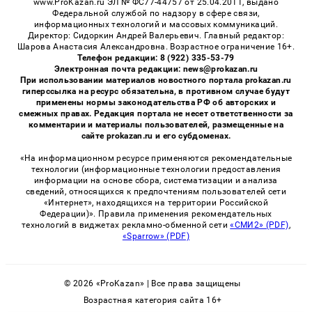
www.ProKazan.ru ЭЛ № ФС77-44757 от 25.04.2011, выдано
Федеральной службой по надзору в сфере связи,
информационных технологий и массовых коммуникаций.
Директор: Сидоркин Андрей Валерьевич. Главный редактор:
Шарова Анастасия Александровна. Возрастное ограничение 16+.
Телефон редакции: 8 (922) 335-53-79
Электронная почта редакции: news@prokazan.ru
При использовании материалов новостного портала prokazan.ru
гиперссылка на ресурс обязательна, в противном случае будут
применены нормы законодательства РФ об авторских и
смежных правах. Редакция портала не несет ответственности за
комментарии и материалы пользователей, размещенные на
сайте prokazan.ru и его субдоменах.
«На информационном ресурсе применяются рекомендательные
технологии (информационные технологии предоставления
информации на основе сбора, систематизации и анализа
сведений, относящихся к предпочтениям пользователей сети
«Интернет», находящихся на территории Российской
Федерации)». Правила применения рекомендательных
технологий в виджетах рекламно-обменной сети
«СМИ2» (PDF)
,
«Sparrow» (PDF)
© 2026 «ProKazan» | Все права защищены
Возрастная категория сайта 16+