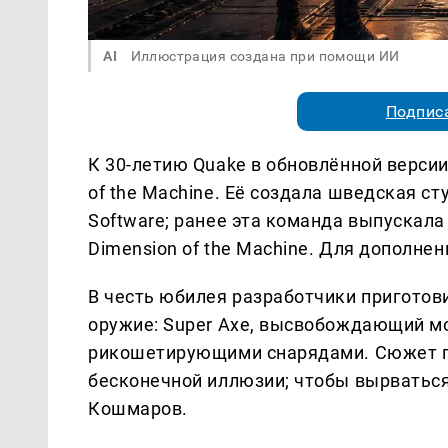
AI
Иллюстрация создана при помощи ИИ
Подписа
К 30-летию Quake в обновлённой верси
of the Machine. Её создала шведская ст
Software; ранее эта команда выпускала 
Dimension of the Machine. Для дополн
В честь юбилея разработчики приготови
оружие: Super Axe, высвобождающий мо
рикошетирующими снарядами. Сюжет по
бесконечной иллюзии; чтобы вырваться
Кошмаров.