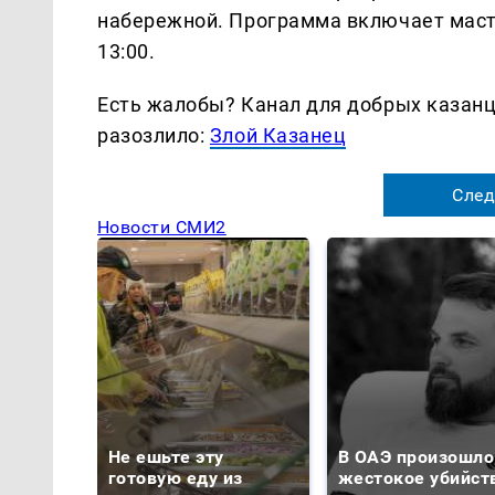
набережной. Программа включает масте
13:00.
Есть жалобы? Канал для добрых казанце
разозлило:
Злой Казанец
След
Новости СМИ2
Не ешьте эту
В ОАЭ произошло
готовую еду из
жестокое убийст