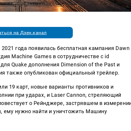
ться на Дзен.канал
и 2021 года появилась бесплатная кампания Dawn
удия Machine Games в сотрудничестве с id
для Quake дополнения Dimension of the Past и
ения также опубликован официальный трейлер.
ли 19 карт, новые варианты противников и
лнии при ударах, и Laser Cannon, стреляющий
вествует о Рейнджере, застрявшем в измерени
, ему нужно найти и уничтожить Машину