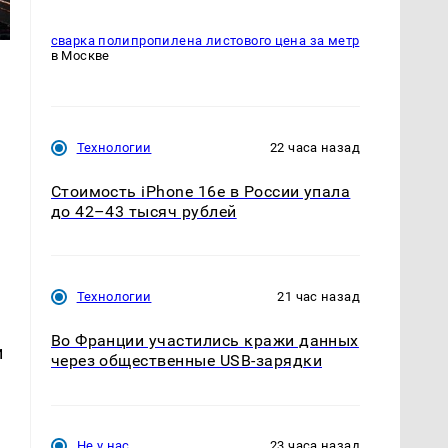
сварка полипропилена листового цена за метр
в Москве
Технологии
22 часа назад
Стоимость iPhone 16e в России упала
до 42–43 тысяч рублей
Технологии
21 час назад
Во Франции участились кражи данных
и
через общественные USB-зарядки
Не у нас
23 часа назад