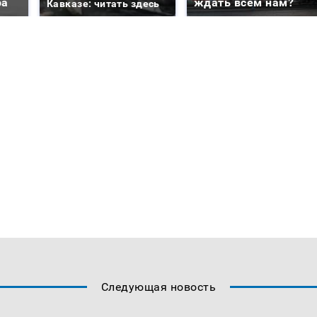
ра
ждать всем нам?
Кавказе: читать здесь
Следующая новость