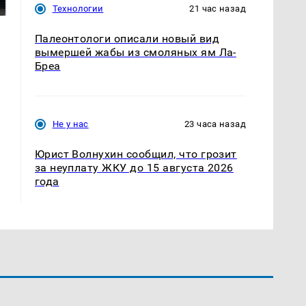
подожгли.
продукта: что купить?
Технологии
21 час назад
Палеонтологи описали новый вид
вымершей жабы из смоляных ям Ла-
Бреа
Не у нас
23 часа назад
Юрист Волнухин сообщил, что грозит
за неуплату ЖКУ до 15 августа 2026
года