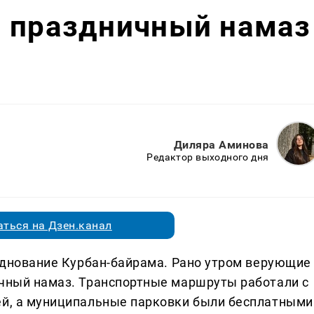
л праздничный намаз
Диляра Аминова
Редактор выходного дня
ться на Дзен.канал
азднование Курбан-байрама. Рано утром верующие
ичный намаз. Транспортные маршруты работали с
ей, а муниципальные парковки были бесплатными