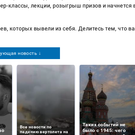
р-классы, лекции, розыгрыш призов и начнется 
в, которых вывели из себя. Делитеcь тем, что ва
ующая новость ↓
Таких событий не
Все новости по
во
было с 1945: чего
падению вертолета на