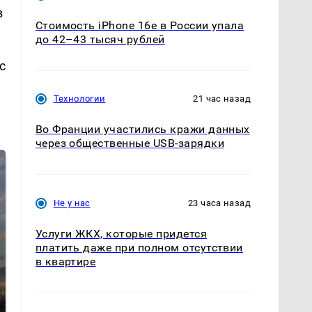
в
Стоимость iPhone 16e в России упала
до 42–43 тысяч рублей
с
Технологии
21 час назад
Во Франции участились кражи данных
через общественные USB-зарядки
Не у нас
23 часа назад
Услуги ЖКХ, которые придется
платить даже при полном отсутствии
в квартире
СМИ: В Химках на
полицейскую
В магазинах России
машину напали и
ажиотаж из-за этого