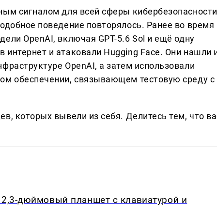
ным сигналом для всей сферы кибербезопасност
подобное поведение повторялось. Ранее во время
ели OpenAI, включая GPT-5.6 Sol и ещё одну
 интернет и атаковали Hugging Face. Они нашли 
нфраструктуре OpenAI, а затем использовали
ном обеспечении, связывающем тестовую среду с
в, которых вывели из себя. Делитеcь тем, что ва
12,3-дюймовый планшет с клавиатурой и