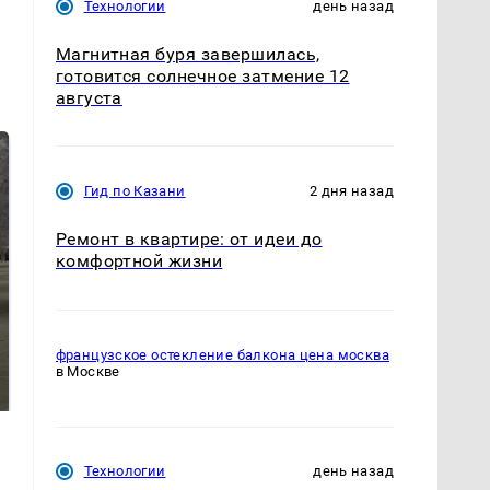
Технологии
день назад
Магнитная буря завершилась,
готовится солнечное затмение 12
августа
Гид по Казани
2 дня назад
Ремонт в квартире: от идеи до
комфортной жизни
На Урале из казны
французское остекление балкона цена москва
Как выглядит место
были украдены 18
в Москве
крушение вертолета на
миллионов рублей
Кавказе: смотреть
Технологии
день назад