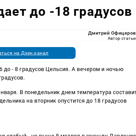
дает до -18 градусов
Дмитрий Офицеров
Автор статьи
ться на Дзен.канал
6 до - 8 градусов Цельсия. А вечером и ночью
градусов.
января. В понедельник днем температура состави
недельника на вторник опустится до 18 градусов
тер слабый - не выше 8 метров в секунду.Давлени