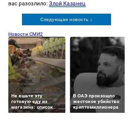
вас разозлило:
Злой Казанец
Следующая новость ↓
Новости СМИ2
Не ешьте эту
В ОАЭ произошло
готовую еду из
жестокое убийство
магазина: список
криптомиллионера