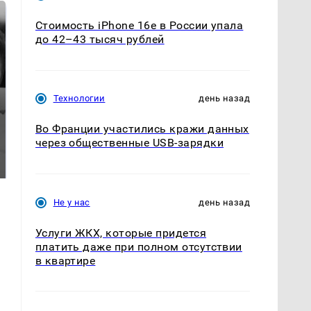
Стоимость iPhone 16e в России упала
до 42–43 тысяч рублей
Технологии
день назад
Во Франции участились кражи данных
Таких событий не
через общественные USB-зарядки
Все новости по
было с 1945: чего
падению вертолета на
ждать всем нам?
Кавказе: читать здесь
Не у нас
день назад
Услуги ЖКХ, которые придется
платить даже при полном отсутствии
в квартире