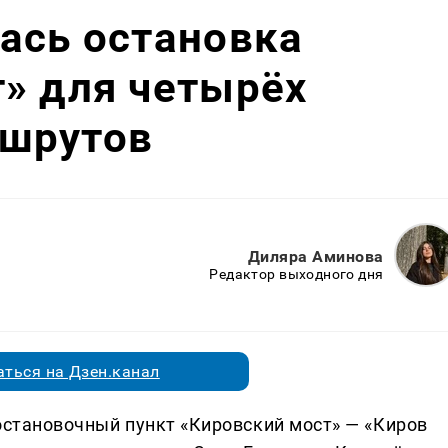
ась остановка
» для четырёх
шрутов
Диляра Аминова
Редактор выходного дня
ться на Дзен.канал
остановочный пункт «Кировский мост» — «Киров