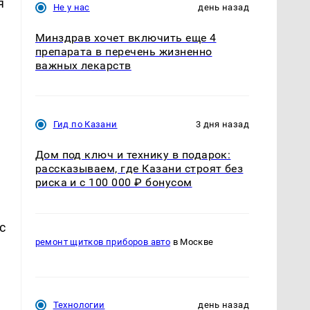
я
Не у нас
день назад
Минздрав хочет включить еще 4
препарата в перечень жизненно
важных лекарств
Гид по Казани
3 дня назад
Дом под ключ и технику в подарок:
рассказываем, где Казани строят без
риска и с 100 000 ₽ бонусом
с
ремонт щитков приборов авто
в Москве
Технологии
день назад