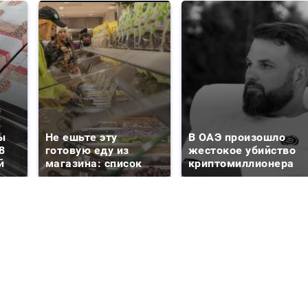
ы
Не ешьте эту
В ОАЭ произошло
8
готовую еду из
жестокое убийство
й
магазина: список
криптомиллионера