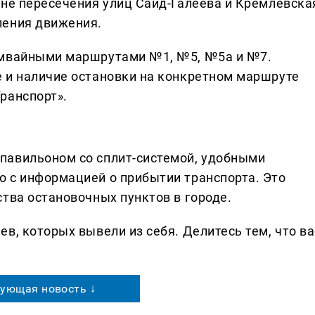
оне пересечения улиц Саид-Галеева и Кремлёвска
ления движения.
амвайными маршрутами №1, №5, №5а и №7.
 и наличие остановки на конкретном маршруте
ранспорт».
павильоном со сплит-системой, удобными
 с информацией о прибытии транспорта. Это
тва остановочных пунктов в городе.
в, которых вывели из себя. Делитеcь тем, что ва
ующая новость ↓