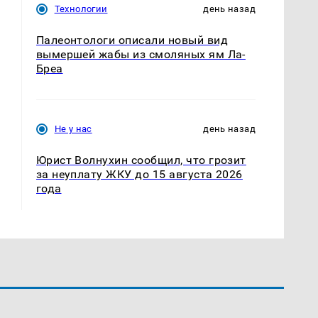
Технологии
день назад
Палеонтологи описали новый вид
вымершей жабы из смоляных ям Ла-
Бреа
Не у нас
день назад
Юрист Волнухин сообщил, что грозит
за неуплату ЖКУ до 15 августа 2026
года