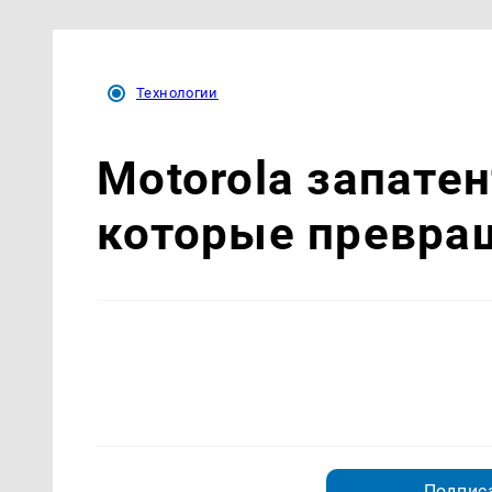
Технологии
Motorola запате
которые превра
Подписа