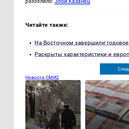
разозлило:
Злой Казанец
Читайте также:
На Восточном завершили годовое
Раскрыты характеристики и европ
След
Новости СМИ2