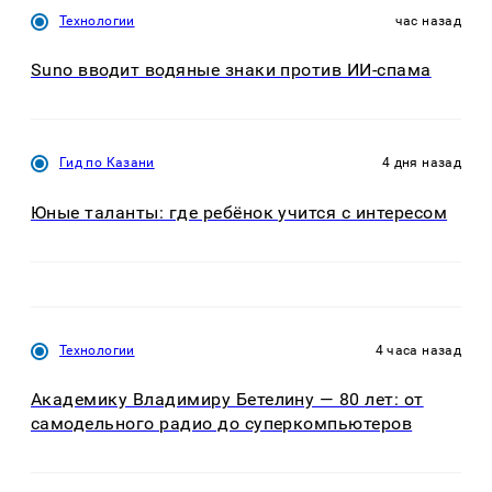
Технологии
час назад
Suno вводит водяные знаки против ИИ-спама
Гид по Казани
4 дня назад
Юные таланты: где ребёнок учится с интересом
Технологии
4 часа назад
Академику Владимиру Бетелину — 80 лет: от
самодельного радио до суперкомпьютеров