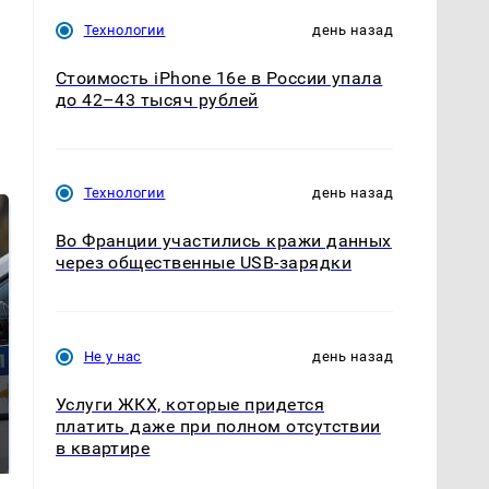
й
Технологии
день назад
Стоимость iPhone 16e в России упала
до 42–43 тысяч рублей
Технологии
день назад
Во Франции участились кражи данных
через общественные USB-зарядки
Не у нас
день назад
Услуги ЖКХ, которые придется
Где будет встреча
Такую зиму в России
платить даже при полном отсутствии
президентов США и
никто не ждал: как
в квартире
России: Европа?
так?!