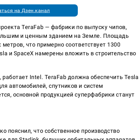
ться на Дзен.канал
проекта TeraFab — фабрики по выпуску чипов,
ольшим и ценным зданием на Земле. Площадь
 метров, что примерно соответствует 1300
sla и SpaceX намерены вложить в строительство
работает Intel. TeraFab должна обеспечить Tesla
ля автомобилей, спутников и систем
ется, основной продукцией суперфабрики станут
ко пояснил, что собственное производство
е для Starlink, будущих орбитальных аппаратов,