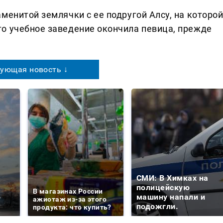
менитой землячки с ее подругой Алсу, на которо
о учебное заведение окончила певица, прежде
ующая новость ↓
СМИ: В Химках на
е
полицейскую
В магазинах России
о
машину напали и
ажиотаж из-за этого
подожгли.
продукта: что купить?