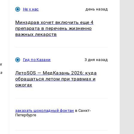
Не у нас
день назад
Минздрав хочет включить еще 4
препарата в перечень жизненно
важных лекарств
Гид по Казани
3 дня назад
х
из
ЛетоSOS — МедКазань 2026: куда
обращаться летом при травмах и
ожогах
заказать шоколадный фонтан
в Санкт-
Петербурге