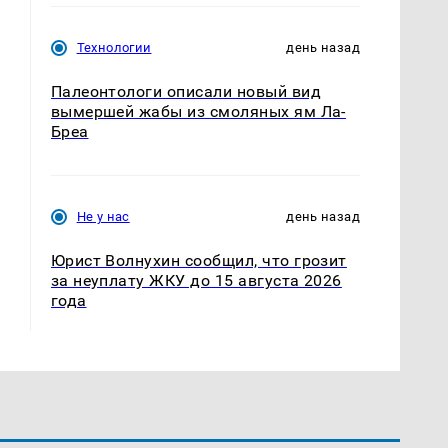
Технологии
день назад
Палеонтологи описали новый вид
вымершей жабы из смоляных ям Ла-
Бреа
Не у нас
день назад
Юрист Волнухин сообщил, что грозит
за неуплату ЖКУ до 15 августа 2026
года