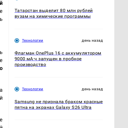
й
Татарстан выделит 80 млн рублей
е
вузам на химические программы
ь
Технологии
день назад
ь
Флагман OnePlus 16 с аккумулятором
9000 мА·ч запущен в пробное
е
производство
о
Технологии
день назад
а
й
Samsung не признала браком красные
пятна на экранах Galaxy S26 Ultra
е
й