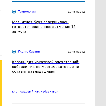
в
Технологии
день назад
Магнитная буря завершилась,
готовится солнечное затмение 12
августа
Гид по Казани
день назад
Казань для искателей впечатлений:
собрали гид по местам, которые не
оставят равнодушным
клоп садовый как избавиться