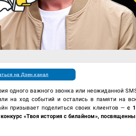
ться на Дзен.канал
ория одного важного звонка или неожиданной SMS
ли на ход событий и остались в памяти на вс
айн призывает поделиться своих клиентов —
с 
л конкурс «Твоя история с билайном», посвященны