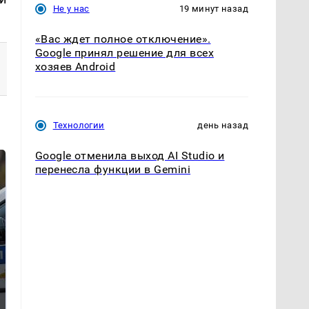
Не у нас
19 минут назад
«Вас ждет полное отключение».
Google принял решение для всех
хозяев Android
Технологии
день назад
Google отменила выход AI Studio и
перенесла функции в Gemini
Где будет встреча
На Урале из казны
президентов США и
были украдены 18