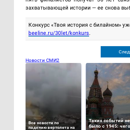
захватывающей истории — ее снова выб
Конкурс «Твоя история с билайном» уж
beeline.ru/30let/konkurs
.
След
Новости СМИ2
Таких событий н
Все новости по
было с 1945: чег
падению вертолета на