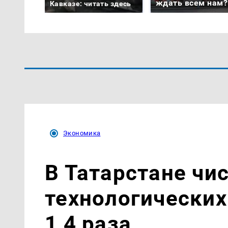
ждать всем нам?
Кавказе: читать здесь
Экономика
В Татарстане чи
технологических
1,4 раза