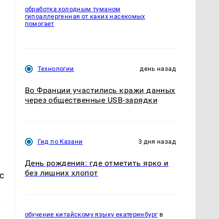
обработка холодным туманом
гипоаллергенная от каких насекомых
помогает
Технологии
день назад
Во Франции участились кражи данных
через общественные USB-зарядки
Гид по Казани
3 дня назад
День рождения: где отметить ярко и
без лишних хлопот
с
обучение китайскому языку екатеринбург
в