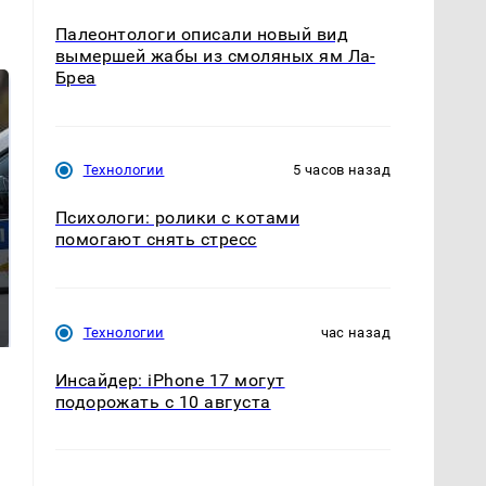
Палеонтологи описали новый вид
вымершей жабы из смоляных ям Ла-
Бреа
Технологии
5 часов назад
Психологи: ролики с котами
помогают снять стресс
Где будет встреча
Такую зиму в России
президентов США и
никто не ждал: как
России: Европа?
так?!
Технологии
час назад
Инсайдер: iPhone 17 могут
подорожать с 10 августа