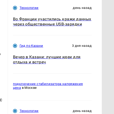
Технологии
день назад
Во Франции участились кражи данных
через общественные USB-зарядки
Гид по Казани
3 дня назад
о
Вечер в Казани: лучшие идеи для
отдыха и встреч
подключение стабилизатора напряжения
цена
в Москве
с
Технологии
день назад