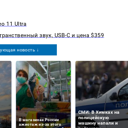
o 11 Ultra
транственный звук, USB-C и цена $359
ующая новость ↓
СМИ: В Химках на
е
полицейскую
В магазинах России
о
машину напали и
ажиотаж из-за этого