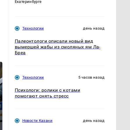
Екатеринбурге
Технологии
день назад
Палеонтологи описали новый вид
вымершей жабы из смоляных ям Ла-
Бреа
Технологии
5 часов назад
Психологи: ролики с котами
помогают снять стресс
Где будет встреча
Такую зиму в России
Новости Казани
день назад
президентов США и
никто не ждал: как