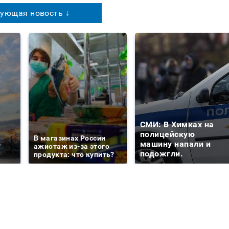
ующая новость ↓
СМИ: В Химках на
е
полицейскую
В магазинах России
о
машину напали и
ажиотаж из-за этого
подожгли.
продукта: что купить?