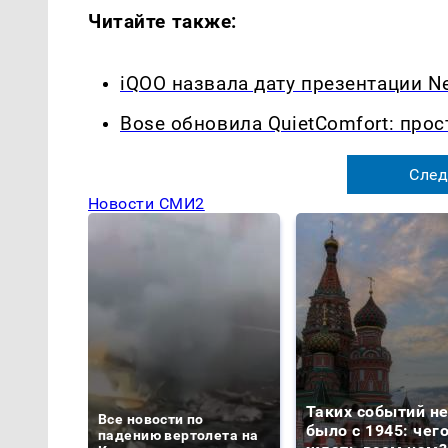
Читайте также:
iQOO назвала дату презентации Ne
Bose обновила QuietComfort: прос
След
Новости СМИ2
Таких событий н
Все новости по
было с 1945: чег
падению вертолета на