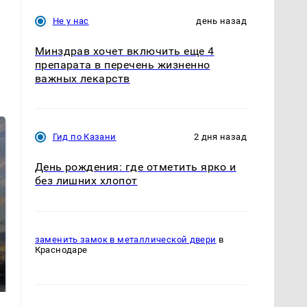
Не у нас
день назад
Минздрав хочет включить еще 4
препарата в перечень жизненно
важных лекарств
Гид по Казани
2 дня назад
День рождения: где отметить ярко и
без лишних хлопот
СМИ: В Химках на
заменить замок в металлической двери
в
Краснодаре
полицейскую
В магазинах России
машину напали и
ажиотаж из-за этого
подожгли.
продукта: что купить?