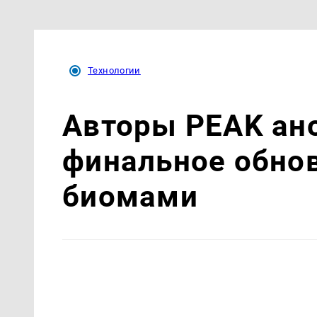
Технологии
Авторы PEAK ан
финальное обно
биомами