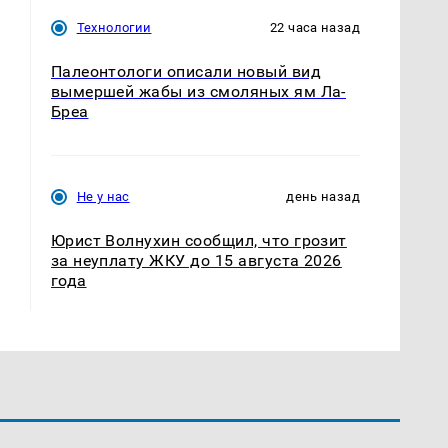
Технологии
22 часа назад
Палеонтологи описали новый вид
вымершей жабы из смоляных ям Ла-
Бреа
Не у нас
день назад
Юрист Волнухин сообщил, что грозит
за неуплату ЖКУ до 15 августа 2026
года