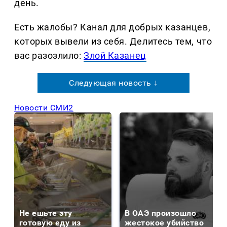
день.
Есть жалобы? Канал для добрых казанцев,
которых вывели из себя. Делитеcь тем, что
вас разозлило:
Злой Казанец
Следующая новость ↓
Новости СМИ2
Не ешьте эту
В ОАЭ произошло
готовую еду из
жестокое убийство