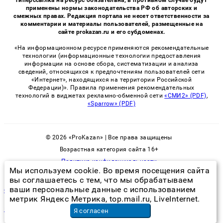
применены нормы законодательства РФ об авторских и
смежных правах. Редакция портала не несет ответственности за
комментарии и материалы пользователей, размещенные на
сайте prokazan.ru и его субдоменах.
«На информационном ресурсе применяются рекомендательные
технологии (информационные технологии предоставления
информации на основе сбора, систематизации и анализа
сведений, относящихся к предпочтениям пользователей сети
«Интернет», находящихся на территории Российской
Федерации)». Правила применения рекомендательных
технологий в виджетах рекламно-обменной сети
«СМИ2» (PDF)
,
«Sparrow» (PDF)
© 2026 «ProKazan» | Все права защищены
Возрастная категория сайта 16+
Политика конфиденциальности
Мы используем cookie. Во время посещения сайта
вы соглашаетесь с тем, что мы обрабатываем
ваши персональные данные с использованием
борьба с клопами препараты
метрик Яндекс Метрика, top.mail.ru, LiveInternet.
гидрофобизация фасадов цена
в Москве
Я согласен