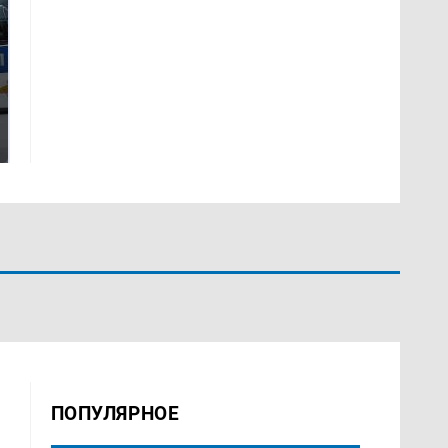
Где будет встреча
Такую зиму в России
президентов США и
никто не ждал: как
России: Европа?
так?!
ПОПУЛЯРНОЕ