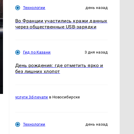
Технологии
день назад
Во Франции участились кражи данных
через общественные USB-зарядки
Гид по Казани
3 дня назад
День рождения: где отметить ярко и
без лишних хлопот
услуги 3d-печати
в Новосибирске
Технологии
день назад