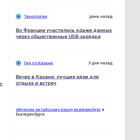
Технологии
день назад
Во Франции участились кражи данных
через общественные USB-зарядки
Гид по Казани
3 дня назад
Вечер в Казани: лучшие идеи для
отдыха и встреч
с
обучение китайскому языку екатеринбург
в
Екатеринбурге