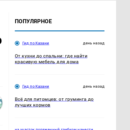
ПОПУЛЯРНОЕ
р
Гид по Казани
день назад
От кухни до спальни: где найти
красивую мебель для дома
Гид по Казани
день назад
Всё для питомцев: от груминга до
лучших кормов
на участок пораженный грибком нанести