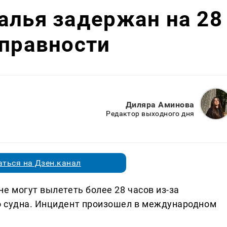
алья задержан на 28
справности
Диляра Аминова
Редактор выходного дня
ться на Дзен.канал
е могут вылететь более 28 часов из-за
о судна. Инцидент произошел в международном