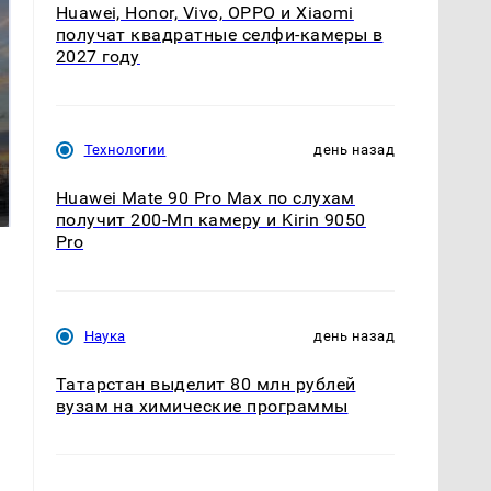
Huawei, Honor, Vivo, OPPO и Xiaomi
получат квадратные селфи-камеры в
2027 году
СМИ: В Химках на
Технологии
день назад
полицейскую
В магазинах России
машину напали и
ажиотаж из-за этого
Huawei Mate 90 Pro Max по слухам
подожгли.
продукта: что купить?
получит 200-Мп камеру и Kirin 9050
Pro
Наука
день назад
Татарстан выделит 80 млн рублей
вузам на химические программы