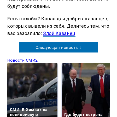
будут соблюдены.
Есть жалобы? Канал для добрых казанцев,
которых вывели из себя. Делитеcь тем, что
вас разозлило:
Злой Казанец
Следующая новость ↓
Новости СМИ2
СМИ: В Химках на
полицейскую
Где будет встреча