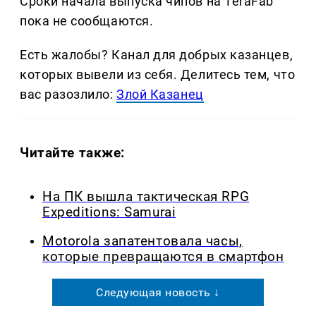
Сроки начала выпуска чипов на TeraFab
пока не сообщаются.
Есть жалобы? Канал для добрых казанцев,
которых вывели из себя. Делитеcь тем, что
вас разозлило:
Злой Казанец
Читайте также:
На ПК вышла тактическая RPG
Expeditions: Samurai
Motorola запатентовала часы,
которые превращаются в смартфон
Следующая новость ↓