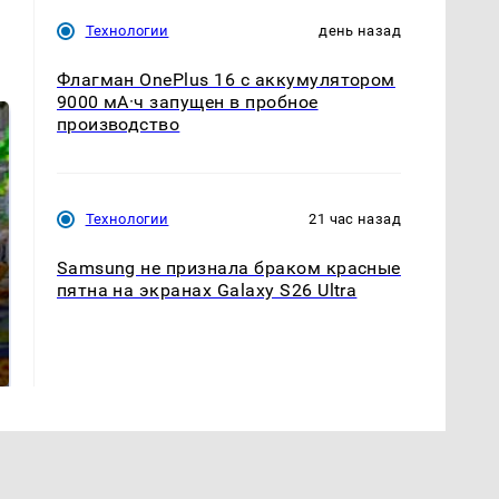
Технологии
день назад
Флагман OnePlus 16 с аккумулятором
9000 мА·ч запущен в пробное
производство
Технологии
21 час назад
Samsung не признала браком красные
пятна на экранах Galaxy S26 Ultra
СМИ: В Химках на
полицейскую
Где будет встреча
машину напали и
президентов США и
подожгли.
России: Европа?