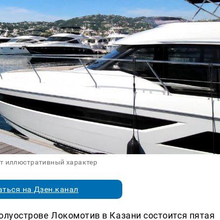
ит иллюстративный характер
ться на Дзен.канал
 полуострове Локомотив в Казани состоится пятая