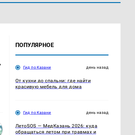
ПОПУЛЯРНОЕ
-
Гид по Казани
день назад
От кухни до спальни: где найти
красивую мебель для дома
Гид по Казани
день назад
ЛетоSOS — МедКазань 2026: куда
обращаться летом при травмах и