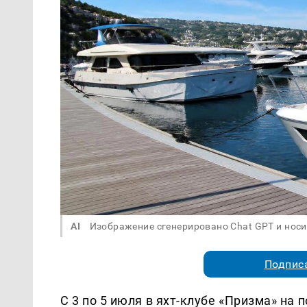
AI
Изображение сгенерировано Chat GPT и нос
Подписа
С 3 по 5 июля в яхт-клубе «Призма» на