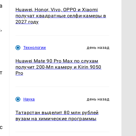
а
Huawei, Honor, Vivo, OPPO и Xiaomi
получат квадратные селфи-камеры в
2027 году
,
Технологии
день назад
Huawei Mate 90 Pro Max по слухам
получит 200-Мп камеру и Kirin 9050
т
Pro
Наука
день назад
Татарстан выделит 80 млн рублей
вузам на химические программы
с