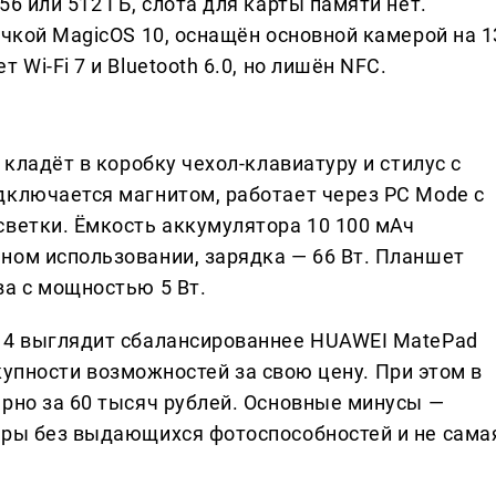
6 или 512 ГБ, слота для карты памяти нет.
очкой MagicOS 10, оснащён основной камерой на 1
Wi-Fi 7 и Bluetooth 6.0, но лишён NFC.
 кладёт в коробку чехол-клавиатуру и стилус с
дключается магнитом, работает через PC Mode с
светки. Ёмкость аккумулятора 10 100 мАч
ном использовании, зарядка — 66 Вт. Планшет
ва с мощностью 5 Вт.
d 4 выглядит сбалансированнее HUAWEI MatePad
вокупности возможностей за свою цену. При этом в
ерно за 60 тысяч рублей. Основные минусы —
еры без выдающихся фотоспособностей и не сама