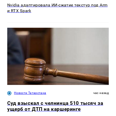
Nvidia адаптировала ИИ-сжатие текстур под Arm
и RTX Spark
Новости Татарстана
час назад
Суд взыскал с челнинца 510 тысяч за
ущерб от ДТП на каршеринге