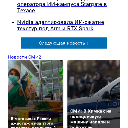
оператора ИИ-кампуса Stargate в
Техасе
Nvidia адаптировала ИИ-сжатие
текстур под Arm и RTX Spark
Следующая новость ↓
Новости СМИ2
СМИ: В Химках на
полицейскую
В магазинах России
машину напали и
ажиотаж из-за этого
подожгли.
продукта: что купить?