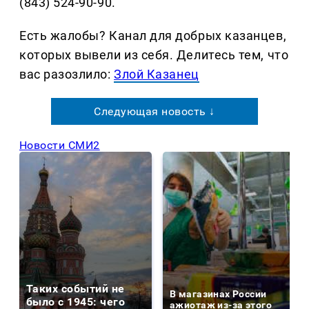
(843) 524-90-90.
Есть жалобы? Канал для добрых казанцев,
которых вывели из себя. Делитеcь тем, что
вас разозлило:
Злой Казанец
Следующая новость ↓
Новости СМИ2
Таких событий не
В магазинах России
было с 1945: чего
ажиотаж из-за этого