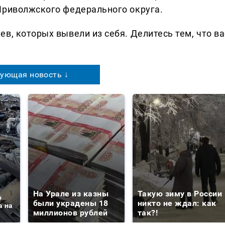
Приволжского федерального округа.
в, которых вывели из себя. Делитеcь тем, что ва
ующая новость ↓
На Урале из казны
Такую зиму в России
о
были украдены 18
никто не ждал: как
а на
миллионов рублей
так?!