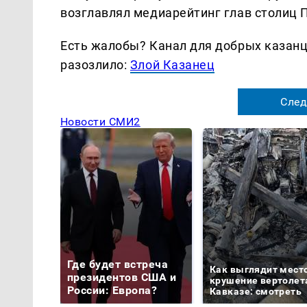
возглавлял медиарейтинг глав столиц 
Есть жалобы? Канал для добрых казанце
разозлило:
Злой Казанец
След
Новости СМИ2
Где будет встреча
Как выглядит мест
президентов США и
крушение вертолет
России: Европа?
Кавказе: смотреть