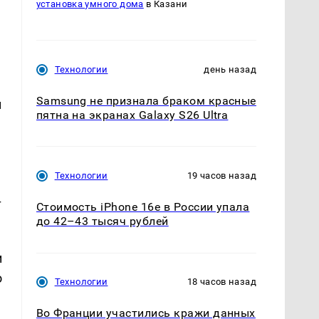
установка умного дома
в Казани
Технологии
день назад
Samsung не признала браком красные
м
пятна на экранах Galaxy S26 Ultra
Технологии
19 часов назад
т
Стоимость iPhone 16e в России упала
до 42–43 тысяч рублей
и
о
Технологии
18 часов назад
Во Франции участились кражи данных