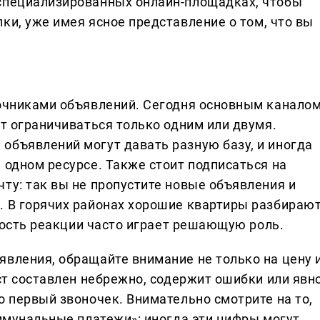
 специализированных онлайн-площадках, чтобы
ки, уже имея ясное представление о том, что вы
точниками объявлений. Сегодня основным канало
ит ограничиваться только одним или двумя.
объявлений могут давать разную базу, и иногда
 одном ресурсе. Также стоит подписаться на
ту: так вы не пропустите новые объявления и
. В горячих районах хорошие квартиры разбираю
орость реакции часто играет решающую роль.
явления, обращайте внимание не только на цену 
кст составлен небрежно, содержит ошибки или явн
о первый звоночек. Внимательно смотрите на то,
оммунальные платежи»: иногда эти цифры могут