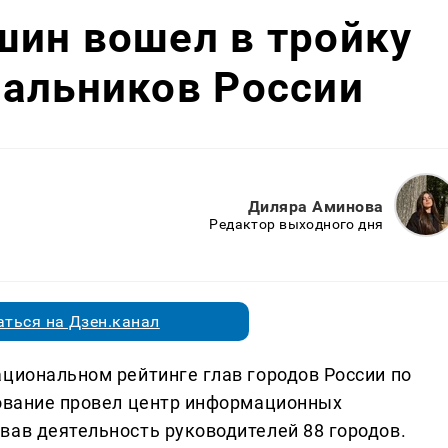
шин вошел в тройку
чальников России
Диляра Аминова
Редактор выходного дня
ться на Дзен.канал
ациональном рейтинге глав городов России по
дование провел центр информационных
вав деятельность руководителей 88 городов.