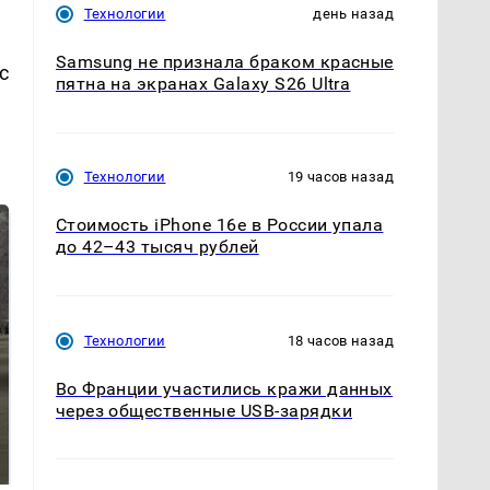
Технологии
день назад
Samsung не признала браком красные
с
пятна на экранах Galaxy S26 Ultra
Технологии
19 часов назад
Стоимость iPhone 16e в России упала
до 42–43 тысяч рублей
Технологии
18 часов назад
Во Франции участились кражи данных
через общественные USB-зарядки
Не ешьте эту
В ОАЭ произошло
готовую еду из
жестокое убийство
магазина: список
криптомиллионера