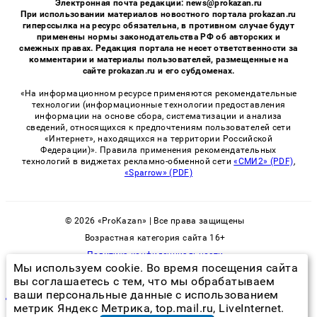
Электронная почта редакции: news@prokazan.ru
При использовании материалов новостного портала prokazan.ru
гиперссылка на ресурс обязательна, в противном случае будут
применены нормы законодательства РФ об авторских и
смежных правах. Редакция портала не несет ответственности за
комментарии и материалы пользователей, размещенные на
сайте prokazan.ru и его субдоменах.
«На информационном ресурсе применяются рекомендательные
технологии (информационные технологии предоставления
информации на основе сбора, систематизации и анализа
сведений, относящихся к предпочтениям пользователей сети
«Интернет», находящихся на территории Российской
Федерации)». Правила применения рекомендательных
технологий в виджетах рекламно-обменной сети
«СМИ2» (PDF)
,
«Sparrow» (PDF)
© 2026 «ProKazan» | Все права защищены
Возрастная категория сайта 16+
Политика конфиденциальности
Мы используем cookie. Во время посещения сайта
вы соглашаетесь с тем, что мы обрабатываем
ваши персональные данные с использованием
диатомит против тараканов
метрик Яндекс Метрика, top.mail.ru, LiveInternet.