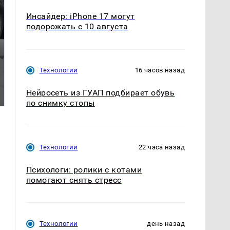
Инсайдер: iPhone 17 могут
подорожать с 10 августа
Технологии
16 часов назад
Таких событий не
Все новости по
было с 1945: чего
падению вертолета на
Нейросеть из ГУАП подбирает обувь
ждать всем нам?
Кавказе: читать здесь
по снимку стопы
Технологии
22 часа назад
Психологи: ролики с котами
помогают снять стресс
Технологии
день назад