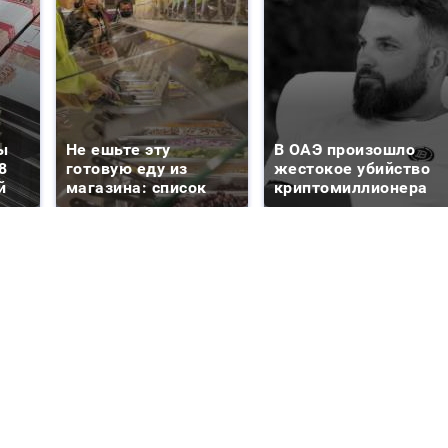
ы
Не ешьте эту
В ОАЭ произошло
8
готовую еду из
жестокое убийство
й
магазина: список
криптомиллионера