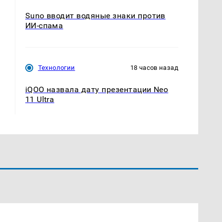
Suno вводит водяные знаки против
ИИ-спама
Технологии
18 часов назад
iQOO назвала дату презентации Neo
11 Ultra