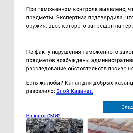
При таможенном контроле выявлено, ч
предметы. Экспертиза подтвердила, что
оружия, ввоз которого запрещен на те
По факту нарушения таможенного зако
предметов возбуждены административн
расследование обстоятельств произош
Есть жалобы? Канал для добрых казанце
разозлило:
Злой Казанец
След
Новости СМИ2