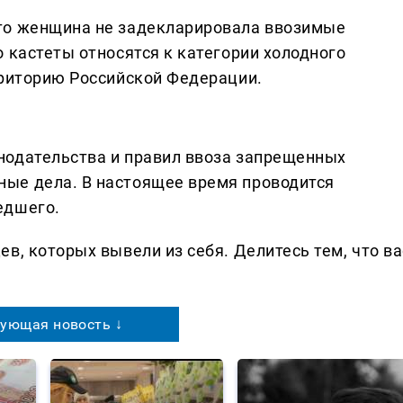
то женщина не задекларировала ввозимые
 кастеты относятся к категории холодного
рриторию Российской Федерации.
нодательства и правил ввоза запрещенных
ые дела. В настоящее время проводится
едшего.
в, которых вывели из себя. Делитеcь тем, что ва
ующая новость ↓