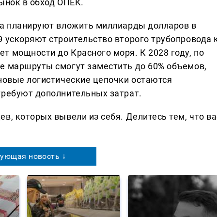
ынок в обход ОПЕК.
ва планируют вложить миллиарды долларов в
Э ускоряют строительство второго трубопровода 
т мощности до Красного моря. К 2028 году, по
е маршруты смогут заместить до 60% объемов,
 новые логистические цепочки остаются
требуют дополнительных затрат.
в, которых вывели из себя. Делитеcь тем, что ва
ующая новость ↓