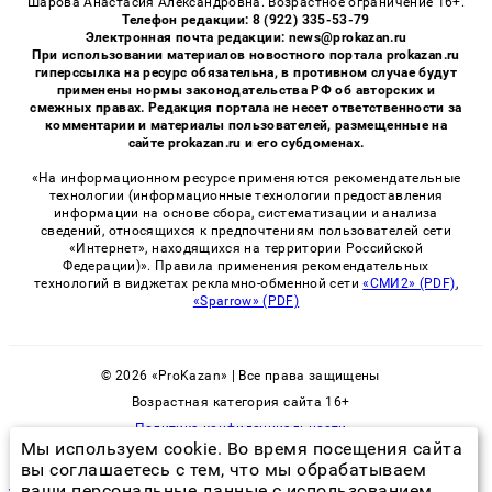
Шарова Анастасия Александровна. Возрастное ограничение 16+.
Телефон редакции: 8 (922) 335-53-79
Электронная почта редакции: news@prokazan.ru
При использовании материалов новостного портала prokazan.ru
гиперссылка на ресурс обязательна, в противном случае будут
применены нормы законодательства РФ об авторских и
смежных правах. Редакция портала не несет ответственности за
комментарии и материалы пользователей, размещенные на
сайте prokazan.ru и его субдоменах.
«На информационном ресурсе применяются рекомендательные
технологии (информационные технологии предоставления
информации на основе сбора, систематизации и анализа
сведений, относящихся к предпочтениям пользователей сети
«Интернет», находящихся на территории Российской
Федерации)». Правила применения рекомендательных
технологий в виджетах рекламно-обменной сети
«СМИ2» (PDF)
,
«Sparrow» (PDF)
© 2026 «ProKazan» | Все права защищены
Возрастная категория сайта 16+
Политика конфиденциальности
Мы используем cookie. Во время посещения сайта
вы соглашаетесь с тем, что мы обрабатываем
ваши персональные данные с использованием
удаление клопов в квартире