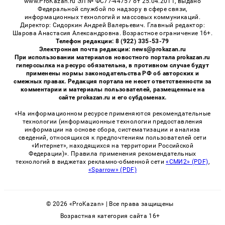
www.ProKazan.ru ЭЛ № ФС77-44757 от 25.04.2011, выдано
Федеральной службой по надзору в сфере связи,
информационных технологий и массовых коммуникаций.
Директор: Сидоркин Андрей Валерьевич. Главный редактор:
Шарова Анастасия Александровна. Возрастное ограничение 16+.
Телефон редакции: 8 (922) 335-53-79
Электронная почта редакции: news@prokazan.ru
При использовании материалов новостного портала prokazan.ru
гиперссылка на ресурс обязательна, в противном случае будут
применены нормы законодательства РФ об авторских и
смежных правах. Редакция портала не несет ответственности за
комментарии и материалы пользователей, размещенные на
сайте prokazan.ru и его субдоменах.
«На информационном ресурсе применяются рекомендательные
технологии (информационные технологии предоставления
информации на основе сбора, систематизации и анализа
сведений, относящихся к предпочтениям пользователей сети
«Интернет», находящихся на территории Российской
Федерации)». Правила применения рекомендательных
технологий в виджетах рекламно-обменной сети
«СМИ2» (PDF)
,
«Sparrow» (PDF)
© 2026 «ProKazan» | Все права защищены
Возрастная категория сайта 16+