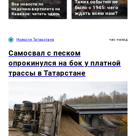
Таких событий не
Все новости по
было с 1945: чего
падению вертолета на
ждать всем нам?
Кавказе: читать здесь
Новости Татарстана
час назад
Самосвал с песком
опрокинулся на бок у платной
трассы в Татарстане