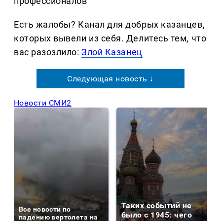
профессионалов
Есть жалобы? Канал для добрых казанцев,
которых вывели из себя. Делитеcь тем, что
вас разозлило:
Злой Казанец
Следующая новость ↓
Новости СМИ2
Таких событий не
Все новости по
было с 1945: чего
падению вертолета на