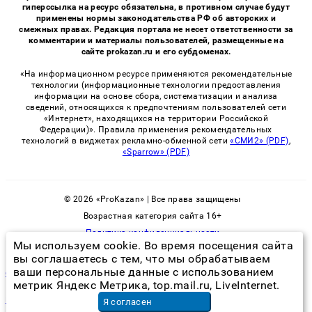
гиперссылка на ресурс обязательна, в противном случае будут
применены нормы законодательства РФ об авторских и
смежных правах. Редакция портала не несет ответственности за
комментарии и материалы пользователей, размещенные на
сайте prokazan.ru и его субдоменах.
«На информационном ресурсе применяются рекомендательные
технологии (информационные технологии предоставления
информации на основе сбора, систематизации и анализа
сведений, относящихся к предпочтениям пользователей сети
«Интернет», находящихся на территории Российской
Федерации)». Правила применения рекомендательных
технологий в виджетах рекламно-обменной сети
«СМИ2» (PDF)
,
«Sparrow» (PDF)
© 2026 «ProKazan» | Все права защищены
Возрастная категория сайта 16+
Политика конфиденциальности
Мы используем cookie. Во время посещения сайта
вы соглашаетесь с тем, что мы обрабатываем
ваши персональные данные с использованием
сэс вызвать
метрик Яндекс Метрика, top.mail.ru, LiveInternet.
побелка в подъезде
в Москве
Я согласен