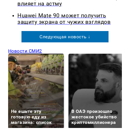
влияет на астму
Huawei Mate 90 может получить
защиту экрана от чужих взглядов
Следующая новость ↓
Новости СМИ2
Не ешьте эту
В ОАЭ произошло
готовую еду из
жестокое убийство
магазина: список
криптомиллионера