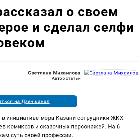
ассказал о своем
ерое и сделал селфи
овеком
Светлана Михайлова
Автор статьи
ться на Дзен.канал
й в инициативе мэра Казани сотрудники ЖКХ
ев комиксов и сказочных персонажей. На 6
ам суть своей профессии.