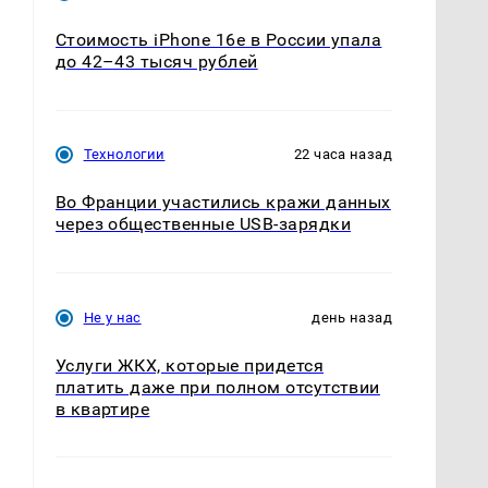
Стоимость iPhone 16e в России упала
до 42–43 тысяч рублей
Технологии
22 часа назад
Во Франции участились кражи данных
через общественные USB-зарядки
Не у нас
день назад
Услуги ЖКХ, которые придется
платить даже при полном отсутствии
в квартире