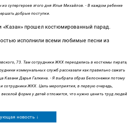
н из супергероев этого дня Илья Михайлов. - В каждом ребенке
овершать добрые поступки.
ьи «Казан» прошел костюмированный парад.
достью исполнили всеми любимые песни из
оевского, 73. Там сотрудники ЖКХ переоделись в костюмы пирата
рудники коммунальных служб рассказали как правильно сажать
ица Казани Дарья Галкина. - Я выбрала образ Белоснежки потому
к и сотрудники ЖКХ. Цель мероприятия, в первую очередь,
й веселой форме у детей отложится, что нужно ценить труд людей
ующая новость ↓