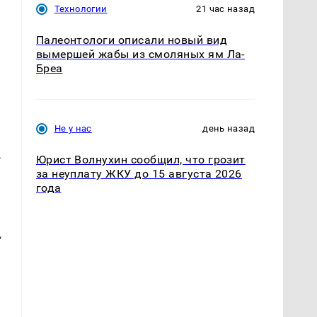
Технологии
21 час назад
Палеонтологи описали новый вид
вымершей жабы из смоляных ям Ла-
Бреа
Не у нас
день назад
,
Юрист Волнухин сообщил, что грозит
за неуплату ЖКУ до 15 августа 2026
года
,