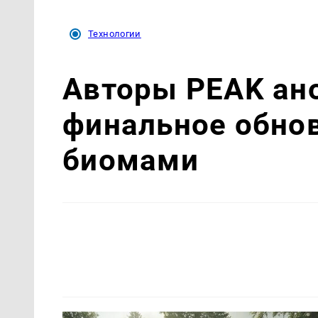
Технологии
Авторы PEAK ан
финальное обно
биомами