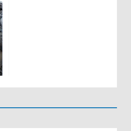
Не ешьте эту
В ОАЭ произошло
готовую еду из
жестокое убийство
магазина: список
криптомиллионера