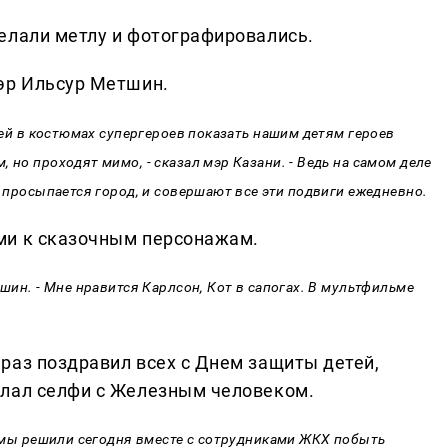
елали метлу и фотографировались.
эр Ильсур Метш​ин.
етей в костюмах супергероев показать нашим детям героев
 но проходят мимо, - сказал мэр Казани. - Ведь на самом деле
к просыпается город, и совершают все эти подвиги ежедневно.
ми к сказочным персонажам.
тшин. - Мне нравится Карлсон, Кот в сапогах. В мультфильме
раз поздравил всех с Днем защиты детей,
елал селфи с Железным человеком.
 и мы решили сегодня вместе с сотрудниками ЖКХ побыть