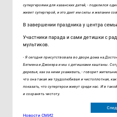
супергероями для казанских детей, - поделился оди
живет супергерой, и это дает им силы и желание с
В завершении праздника у центра сем
Участники парада и сами детишки с ра
мультиков.
- Я сегодня присутствовала во дворе дома на Дост
Бэтмена и Джокера и мы с детишками каштаны. Сот
деревья, как за ними ухаживать, - говорит жительн
что она такая же трудолюбивая и чистоплотная, ка
показать, что супергерои живут среди нас. И в тако
и сохранять чистоту.
След
Новости СМИ2