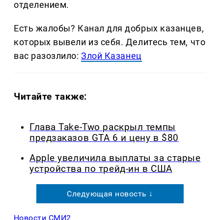
отделением.
Есть жалобы? Канал для добрых казанцев,
которых вывели из себя. Делитеcь тем, что
вас разозлило:
Злой Казанец
Читайте также:
Глава Take-Two раскрыл темпы
предзаказов GTA 6 и цену в $80
Apple увеличила выплаты за старые
устройства по трейд-ин в США
Следующая новость ↓
Новости СМИ2