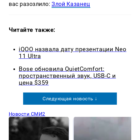
вас разозлило:
Злой Казанец
Читайте также:
iQOO назвала дату презентации Neo
11 Ultra
Bose обновила QuietComfort:
пространственный звук, USB-C и
цена $359
Следующая новость ↓
Новости СМИ2