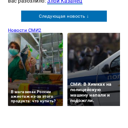
вас разозлило:
Злой Казанец
Следующая новость ↓
Новости СМИ2
СМИ: В Химках на
полицейскую
В магазинах России
машину напали и
ажиотаж из-за этого
подожгли.
продукта: что купить?