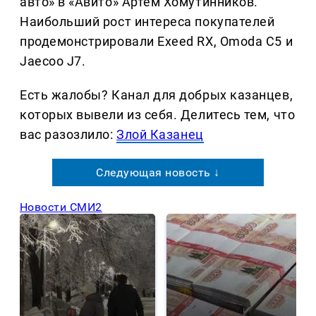
авто» в «Авито» Артём Хомутинников.
Наибольший рост интереса покупателей
продемонстрировали Exeed RX, Omoda C5 и
Jaecoo J7.
Есть жалобы? Канал для добрых казанцев,
которых вывели из себя. Делитеcь тем, что
вас разозлило:
Злой Казанец
Следующая новость ↓
Новости СМИ2