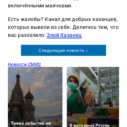
включёнными маячками.
Есть жалобы? Канал для добрых казанцев,
которых вывели из себя. Делитеcь тем, что
вас разозлило:
Злой Казанец
Следующая новость ↓
Новости СМИ2
Таких событий не
В магазинах России