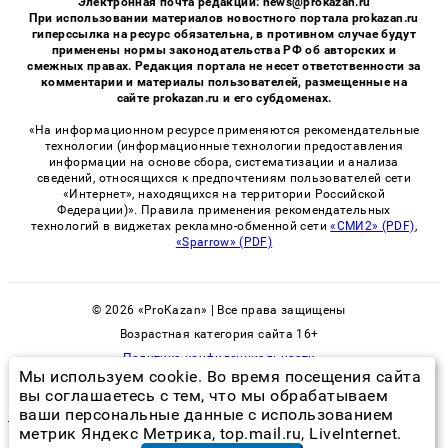
Электронная почта редакции: news@prokazan.ru
При использовании материалов новостного портала prokazan.ru
гиперссылка на ресурс обязательна, в противном случае будут
применены нормы законодательства РФ об авторских и
смежных правах. Редакция портала не несет ответственности за
комментарии и материалы пользователей, размещенные на
сайте prokazan.ru и его субдоменах.
«На информационном ресурсе применяются рекомендательные
технологии (информационные технологии предоставления
информации на основе сбора, систематизации и анализа
сведений, относящихся к предпочтениям пользователей сети
«Интернет», находящихся на территории Российской
Федерации)». Правила применения рекомендательных
технологий в виджетах рекламно-обменной сети
«СМИ2» (PDF)
,
«Sparrow» (PDF)
© 2026 «ProKazan» | Все права защищены
Возрастная категория сайта 16+
Политика конфиденциальности
Мы используем cookie. Во время посещения сайта
вы соглашаетесь с тем, что мы обрабатываем
ваши персональные данные с использованием
гербицид как наносить на борщевик
метрик Яндекс Метрика, top.mail.ru, LiveInternet.