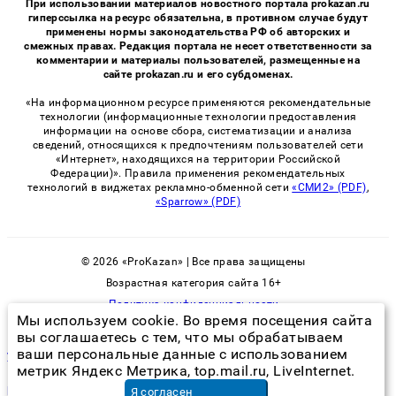
При использовании материалов новостного портала prokazan.ru
гиперссылка на ресурс обязательна, в противном случае будут
применены нормы законодательства РФ об авторских и
смежных правах. Редакция портала не несет ответственности за
комментарии и материалы пользователей, размещенные на
сайте prokazan.ru и его субдоменах.
«На информационном ресурсе применяются рекомендательные
технологии (информационные технологии предоставления
информации на основе сбора, систематизации и анализа
сведений, относящихся к предпочтениям пользователей сети
«Интернет», находящихся на территории Российской
Федерации)». Правила применения рекомендательных
технологий в виджетах рекламно-обменной сети
«СМИ2» (PDF)
,
«Sparrow» (PDF)
© 2026 «ProKazan» | Все права защищены
Возрастная категория сайта 16+
Политика конфиденциальности
Мы используем cookie. Во время посещения сайта
вы соглашаетесь с тем, что мы обрабатываем
ваши персональные данные с использованием
убивает ли спирт тараканов
метрик Яндекс Метрика, top.mail.ru, LiveInternet.
ремонт ручки входной двери
в Екатеринбурге
Я согласен