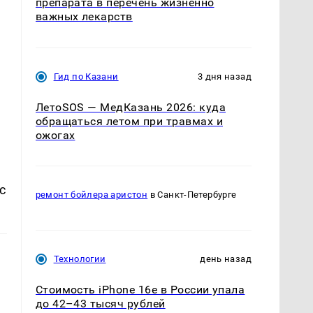
препарата в перечень жизненно
важных лекарств
Гид по Казани
3 дня назад
ЛетоSOS — МедКазань 2026: куда
обращаться летом при травмах и
ожогах
с
ремонт бойлера аристон
в Санкт-Петербурге
Технологии
день назад
Стоимость iPhone 16e в России упала
до 42–43 тысяч рублей