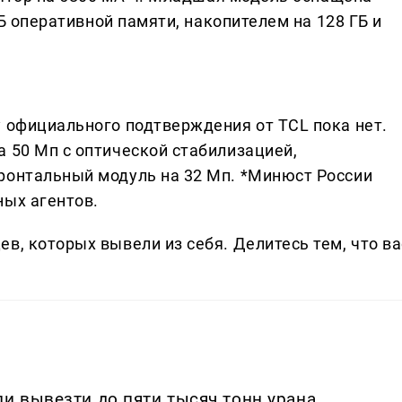
 ГБ оперативной памяти, накопителем на 128 ГБ и
у официального подтверждения от TCL пока нет.
а 50 Мп с оптической стабилизацией,
ронтальный модуль на 32 Мп. *Минюст России
ных агентов.
в, которых вывели из себя. Делитеcь тем, что ва
ли вывезти до пяти тысяч тонн урана