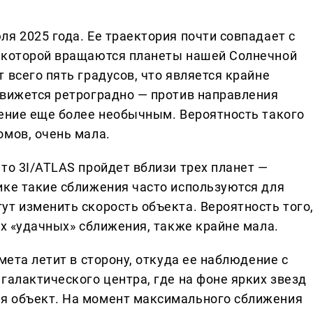
я 2025 года. Ее траектория почти совпадает с
в которой вращаются планеты нашей Солнечной
 всего пять градусов, что является крайне
движется ретроградно — против направления
дение еще более необычным. Вероятность такого
омов, очень мала.
то 3I/ATLAS пройдет вблизи трех планет —
ике такие сближения часто используются для
ут изменить скорость объекта. Вероятность того
их «удачных» сближения, также крайне мала.
мета летит в сторону, откуда ее наблюдение с
галактического центра, где на фоне ярких звезд
я объект. На момент максимального сближения