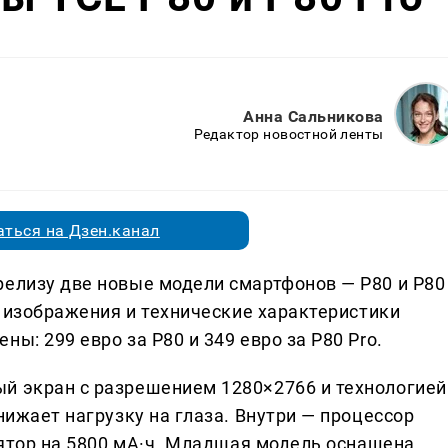
Анна Сальникова
Редактор новостной ленты
ться на Дзен.канал
релизу две новые модели смартфонов — P80 и P80
ли изображения и технические характеристики
ы: 299 евро за P80 и 349 евро за P80 Pro.
й экран с разрешением 1280×2766 и технологией
нижает нагрузку на глаза. Внутри — процессор
улятор на 5800 мА·ч. Младшая модель оснащена