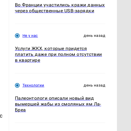
Во Франции участились кражи данных
через общественные USB-зарядки
Не у нас
день назад
Услуги ЖКХ, которые придется
платить даже при полном отсутствии
в квартире
Технологии
день назад
Палеонтологи описали новый вид
вымершей жабы из смоляных ям Ла-
Бреа
с