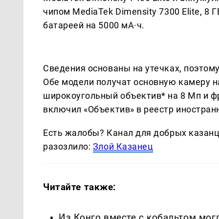
чипом MediaTek Dimensity 7300 Elite, 8
батареей на 5000 мА·ч.
Сведения основаны на утечках, поэтом
Обе модели получат основную камеру н
широкоугольный объектив* на 8 Мп и ф
включил «Объектив» в реестр иностран
Есть жалобы? Канал для добрых казанце
разозлило:
Злой Казанец
Читайте также:
Из Конго вместе с кобальтом мог