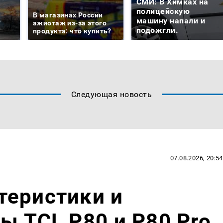
СМИ: В Химках на
е
полицейскую
В магазинах России
о
машину напали и
ажиотаж из-за этого
подожгли.
продукта: что купить?
Следующая новость
07.08.2026, 20:54
теристики и
ы TCL P80 и P80 Pro