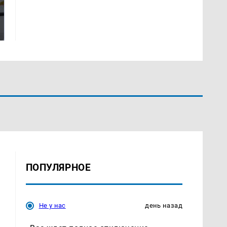
Где будет встреча
Как выглядит место
президентов США и
крушение вертолета на
России: Европа?
Кавказе: смотреть
ПОПУЛЯРНОЕ
Не у нас
день назад