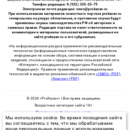
Телефон редакции: 8 (922) 335-53-79
Электронная почта редакции: news@prokazan.ru
При использовании материалов новостного портала prokazan.ru
гиперссылка на ресурс обязательна, в противном случае будут
применены нормы законодательства РФ об авторских и
смежных правах. Редакция портала не несет ответственности за
комментарии и материалы пользователей, размещенные на
сайте prokazan.ru и его субдоменах.
«На информационном ресурсе применяются рекомендательные
технологии (информационные технологии предоставления
информации на основе сбора, систематизации и анализа
сведений, относящихся к предпочтениям пользователей сети
«Интернет», находящихся на территории Российской
Федерации)». Правила применения рекомендательных
технологий в виджетах рекламно-обменной сети
«СМИ2» (PDF)
,
«Sparrow» (PDF)
© 2026 «ProKazan» | Все права защищены
Возрастная категория сайта 16+
Политика конфиденциальности
Мы используем cookie. Во время посещения сайта
вы соглашаетесь с тем, что мы обрабатываем
ваши персональные данные с использованием
хорошее средство от тараканов в квартире