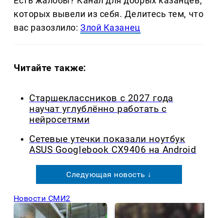
Есть жалобы? Канал для добрых казанцев,
которых вывели из себя. Делитеcь тем, что
вас разозлило:
Злой Казанец
Читайте также:
Старшеклассников с 2027 года
научат углублённо работать с
нейросетями
Сетевые утечки показали ноутбук
ASUS Googlebook CX9406 на Android
Следующая новость ↓
Новости СМИ2