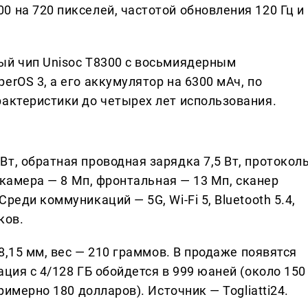
 на 720 пикселей, частотой обновления 120 Гц и
ый чип Unisoc T8300 с восьмиядерным
erOS 3, а его аккумулятор на 6300 мАч, по
рактеристики до четырех лет использования.
т, обратная проводная зарядка 7,5 Вт, протокол
я камера — 8 Мп, фронтальная — 13 Мп, сканер
реди коммуникаций — 5G, Wi-Fi 5, Bluetooth 5.4,
ков.
 8,15 мм, вес — 210 граммов. В продаже появятся
ция с 4/128 ГБ обойдется в 999 юаней (около 150
римерно 180 долларов). Источник — Togliatti24.