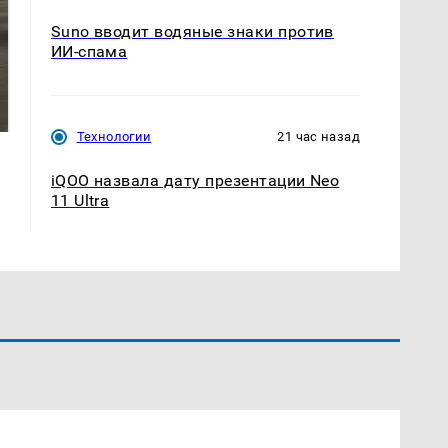
Suno вводит водяные знаки против
ИИ-спама
На Урале из казны
Как выглядит место
были украдены 18
крушение вертолета на
миллионов рублей
Кавказе: смотреть
Технологии
21 час назад
iQOO назвала дату презентации Neo
11 Ultra