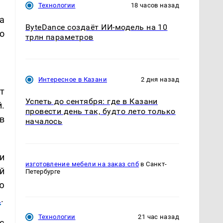
Технологии
18 часов назад
а
ByteDance создаёт ИИ-модель на 10
о
трлн параметров
Интересное в Казани
2 дня назад
т
Успеть до сентября: где в Казани
й.
провести день так, будто лето только
в
началось
и
изготовление мебели на заказ спб
в Санкт-
й
Петербурге
ю
я
.
Технологии
21 час назад
с