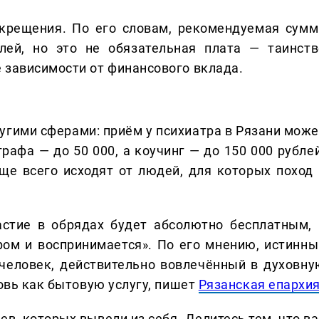
 крещения. По его словам, рекомендуемая сумм
лей, но это не обязательная плата — таинств
 зависимости от финансового вклада.
ругими сферами: приём у психиатра в Рязани може
графа — до 50 000, а коучинг — до 150 000 рубле
ще всего исходят от людей, для которых поход 
астие в обрядах будет абсолютно бесплатным, 
ром и воспринимается». По его мнению, истинны
человек, действительно вовлечённый в духовну
ковь как бытовую услугу, пишет
Рязанская епархи
в, которых вывели из себя. Делитеcь тем, что ва