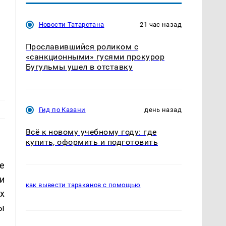
Новости Татарстана
21 час назад
Прославившийся роликом с
«санкционными» гусями прокурор
Бугульмы ушел в отставку
Гид по Казани
день назад
Всё к новому учебному году: где
купить, оформить и подготовить
е
и
как вывести тараканов с помощью
х
ы