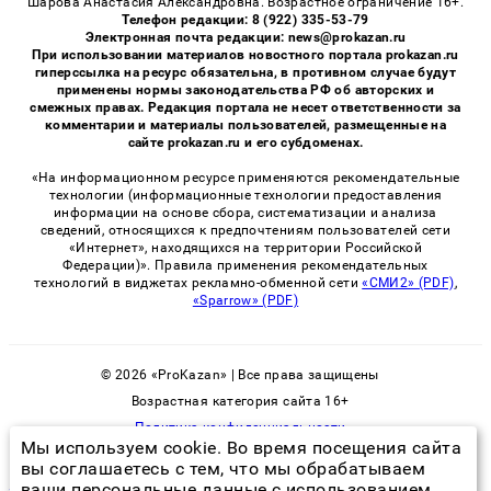
Шарова Анастасия Александровна. Возрастное ограничение 16+.
Телефон редакции: 8 (922) 335-53-79
Электронная почта редакции: news@prokazan.ru
При использовании материалов новостного портала prokazan.ru
гиперссылка на ресурс обязательна, в противном случае будут
применены нормы законодательства РФ об авторских и
смежных правах. Редакция портала не несет ответственности за
комментарии и материалы пользователей, размещенные на
сайте prokazan.ru и его субдоменах.
«На информационном ресурсе применяются рекомендательные
технологии (информационные технологии предоставления
информации на основе сбора, систематизации и анализа
сведений, относящихся к предпочтениям пользователей сети
«Интернет», находящихся на территории Российской
Федерации)». Правила применения рекомендательных
технологий в виджетах рекламно-обменной сети
«СМИ2» (PDF)
,
«Sparrow» (PDF)
© 2026 «ProKazan» | Все права защищены
Возрастная категория сайта 16+
Политика конфиденциальности
Мы используем cookie. Во время посещения сайта
вы соглашаетесь с тем, что мы обрабатываем
ваши персональные данные с использованием
зачем нужны клопы в природе