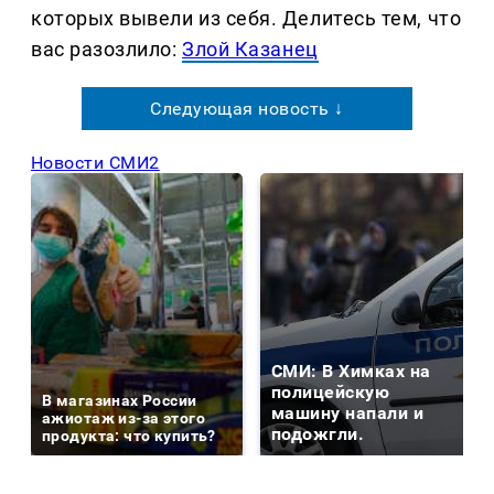
которых вывели из себя. Делитеcь тем, что
вас разозлило:
Злой Казанец
Следующая новость ↓
Новости СМИ2
СМИ: В Химках на
полицейскую
В магазинах России
машину напали и
ажиотаж из-за этого
подожгли.
продукта: что купить?