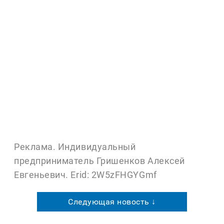
современный дом 2026,
энергоэффективный дом, Inhome Казань,
архитектурные тренды 2026, строительство
коттеджей Казань, проект дома 2026,
панорамные окна в доме, инженерия
частного дома, пассивный дом,
современный интерьер дома, дом с
террасой, утепление частного дома,
загородный дом Казань
Реклама. Индивидуальный
предприниматель Гришенков Алексей
Евгеньевич. Erid: 2W5zFHGYGmf
Следующая новость ↓