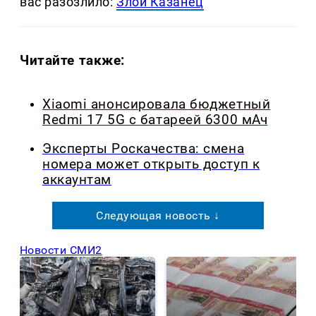
вас разозлило:
Злой Казанец
Читайте также:
Xiaomi анонсировала бюджетный
Redmi 17 5G с батареей 6300 мАч
Эксперты Роскачества: смена
номера может открыть доступ к
аккаунтам
Следующая новость ↓
Новости СМИ2