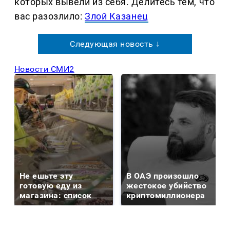
которых вывели из себя. Делитеcь тем, что
вас разозлило:
Злой Казанец
Следующая новость ↓
Новости СМИ2
Не ешьте эту
В ОАЭ произошло
готовую еду из
жестокое убийство
магазина: список
криптомиллионера